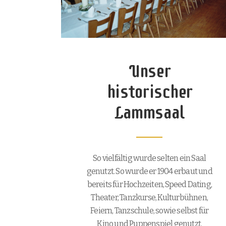
Unser
historischer
Lammsaal
So vielfältig wurde selten ein Saal
genutzt. So wurde er 1904 erbaut und
bereits für Hochzeiten, Speed Dating,
Theater, Tanzkurse, Kulturbühnen,
Feiern, Tanzschule, sowie selbst für
Kino und Puppenspiel genutzt.