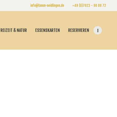
info@lamm-neidlingen.de
+49 (0)7023 - 90 88 72
FREIZEIT & NATUR
ESSENSKARTEN
RESERVIEREN