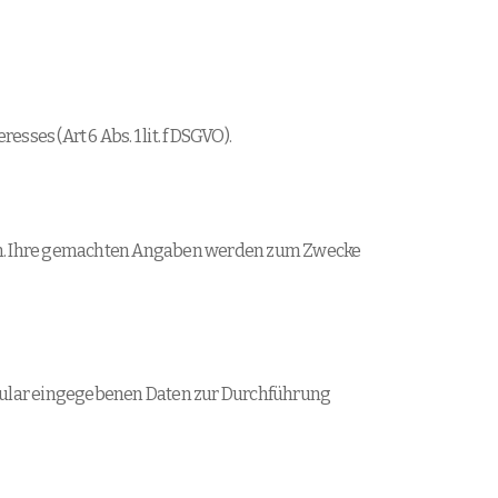
ses (Art 6 Abs. 1 lit. f DSGVO).
en. Ihre gemachten Angaben werden zum Zwecke
ormular eingegebenen Daten zur Durchführung