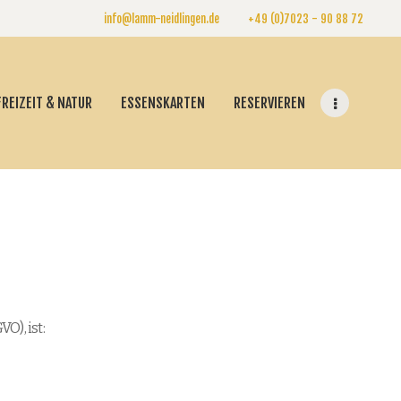
info@lamm-neidlingen.de
+49 (0)7023 - 90 88 72
FREIZEIT & NATUR
ESSENSKARTEN
RESERVIEREN
), ist: