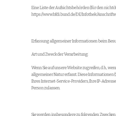
Eine Liste der Aufsichtsbehörden (für den nichtöf
https://www.bfdi.bund.de/DE/Infothek/Anschrift
Erfassung allgemeiner Informationen beim Bes
Art und Zweck der Verarbeitung:
Wenn Sie auf unsere Website zugreifen, d.h., we
allgemeiner Natur erfasst. Diese Informationen
Ihres Internet-Service-Providers, Ihre IP-Adress
Person zulassen.
Sie werden insbesondere zu folgenden Zwecken v