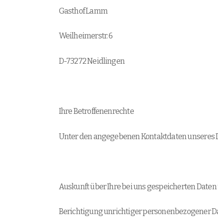
Gasthof Lamm
Weilheimerstr. 6
D-73272 Neidlingen
Ihre Betroffenenrechte
Unter den angegebenen Kontaktdaten unseres Da
Auskunft über Ihre bei uns gespeicherten Daten 
Berichtigung unrichtiger personenbezogener Dat