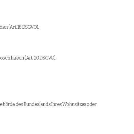
en (Art. 18 DSGVO),
ossen haben (Art. 20 DSGVO).
tsbehörde des Bundeslands Ihres Wohnsitzes oder