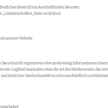
fentlichen Bereich) mit Anschrift finden Sie unter:
en_Links/anschriften_links-node.html.
uch unserer Website
nn Sie sich nicht registrieren oder anderweitig Informationen übe
 (Server-Logfiles) beinhalten etwa die Art des Webbrowsers, das
e und ähnliches. Hierbei handelt es sich ausschließlich um Informa
erarbeitet: