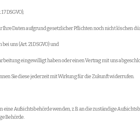
. 17 DSGVO),
Ihre Daten aufgrund gesetzlicher Pflichten noch nicht löschen dürf
 bei uns (Art. 21 DSGVO) und
rarbeitung eingewilligt haben oder einen Vertrag mit uns abgeschl
önnen Sie diese jederzeit mit Wirkung für die Zukunft widerrufen.
an eine Aufsichtsbehörde wenden, z. B. an die zuständige Aufsich
ige Behörde.