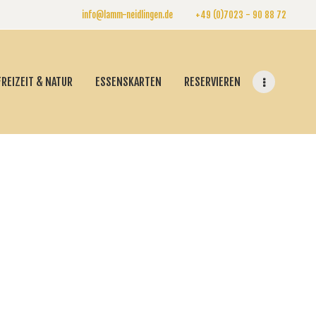
info@lamm-neidlingen.de
+49 (0)7023 - 90 88 72
FREIZEIT & NATUR
ESSENSKARTEN
RESERVIEREN