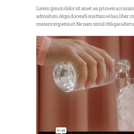
Lorem ipsum dolor sit amet, ea pri meis accusam. 
admodum. Atqui docendi omittam ei has, liber co
munere impetus et. Ne nam simul oblique alteru