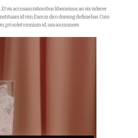
Et vis accusam rationibus liberavisse, an vix viderer
nstituam id vim. Eam in dico doming definiebas. Cum
m, pri solet omnium id, usu an munere.