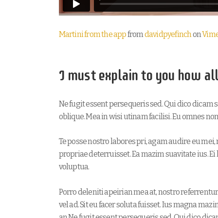
Martini from the app
from
davidpyefinch
on
Vim
I must explain to you how al
Ne fugit essent persequeris sed. Qui dico dicam 
oblique. Mea in wisi utinam facilisi. Eu omnes n
Te posse nostro labores pri, agam audire eu mei, n
propriae deterruisset. Ea mazim suavitate ius. Ei 
voluptua.
Porro deleniti apeirian mea at, nostro referrentu
vel ad. Sit eu facer soluta fuisset. Ius magna maz
an.Ne fugit essent persequeris sed. Qui dico dic