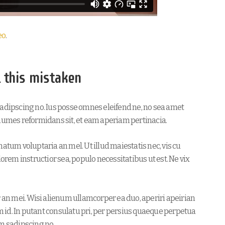
eo
.
l this mistaken
sadipscing no. Ius posse omnes eleifend ne, no sea amet
onumes reformidans sit, et eam aperiam pertinacia.
atum voluptaria an mel. Ut illud maiestatis nec, vis cu
lorem instructior sea, populo necessitatibus ut est. Ne vix
r an mei. Wisi alienum ullamcorper ea duo, aperiri apeirian
im id. In putant consulatu pri, per persius quaeque perpetua
am sadipscing no.