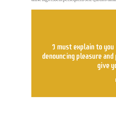
I must explain to you 
denouncing pleasure and p
give y